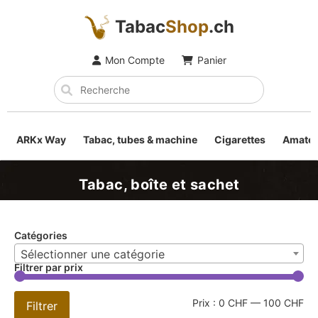
Tabac
Shop
.ch
Mon Compte
Panier
ARKx Way
Tabac, tubes & machine
Cigarettes
Amateu
Tabac, boîte et sachet
Catégories
Sélectionner une catégorie
Filtrer par prix
Prix :
0 CHF
—
100 CHF
Filtrer