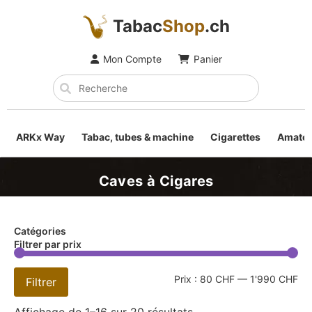
Tabac
Shop
.ch
Mon Compte
Panier
ARKx Way
Tabac, tubes & machine
Cigarettes
Amateu
Caves à Cigares
Catégories
Filtrer par prix
Prix :
80 CHF
—
1'990 CHF
Filtrer