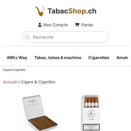
Tabac
Shop
.ch
Mon Compte
Panier
ARKx Way
Tabac, tubes & machine
Cigarettes
Amateu
Cigare & Cigarillos
Accueil
»
Cigare & Cigarillos