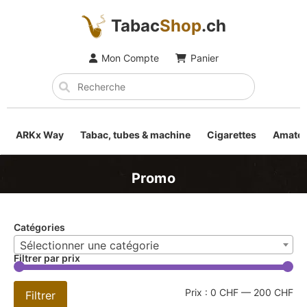
Tabac
Shop
.ch
Mon Compte
Panier
ARKx Way
Tabac, tubes & machine
Cigarettes
Amateu
Promo
Catégories
Sélectionner une catégorie
Filtrer par prix
Prix :
0 CHF
—
200 CHF
Filtrer