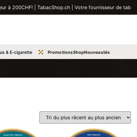
F! | TabacShop.ch | Votre fournisseur de tabac, tubes, pip
us & E-cigarette
Promotions
Shop
Nouveautés