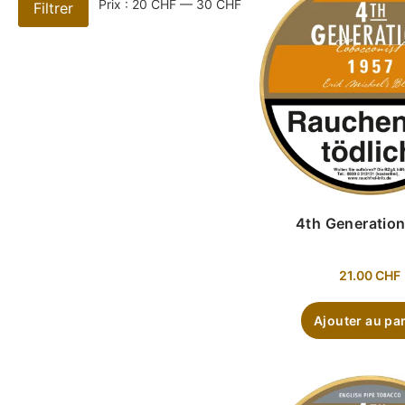
Prix :
20 CHF
—
30 CHF
Filtrer
4th Generatio
21.00
CHF
Ajouter au pa