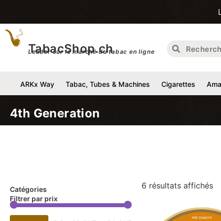
Livraison 
TabacShop.ch
Leader sur le marché du tabac en ligne
ARKx Way
Tabac, Tubes & Machines
Cigarettes
Amat
4th Generation
6 résultats affichés
Catégories
Filtrer par prix