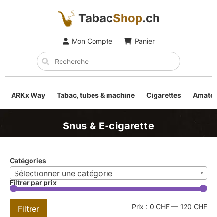
Tabac
Shop
.ch
Mon Compte
Panier
ARKx Way
Tabac, tubes & machine
Cigarettes
Amateu
Snus & E-cigarette
Catégories
Sélectionner une catégorie
Filtrer par prix
Prix :
0 CHF
—
120 CHF
Filtrer