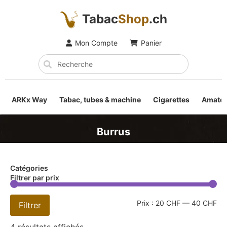
Tabac
Shop
.ch
Mon Compte
Panier
ARKx Way
Tabac, tubes & machine
Cigarettes
Amateu
Burrus
Catégories
Filtrer par prix
Prix :
20 CHF
—
40 CHF
Filtrer