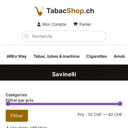
Tabac
Shop
.ch
Mon Compte
Panier
ARKx Way
Tabac, tubes & machine
Cigarettes
Amateu
Savinelli
Catégories
Filtrer par prix
Prix :
10 CHF
—
40 CHF
Filtrer