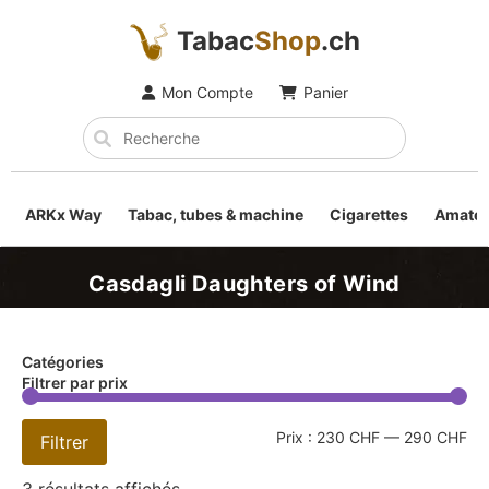
Tabac
Shop
.ch
Mon Compte
Panier
ARKx Way
Tabac, tubes & machine
Cigarettes
Amateu
Casdagli Daughters of Wind
Catégories
Filtrer par prix
Prix :
230 CHF
—
290 CHF
Filtrer