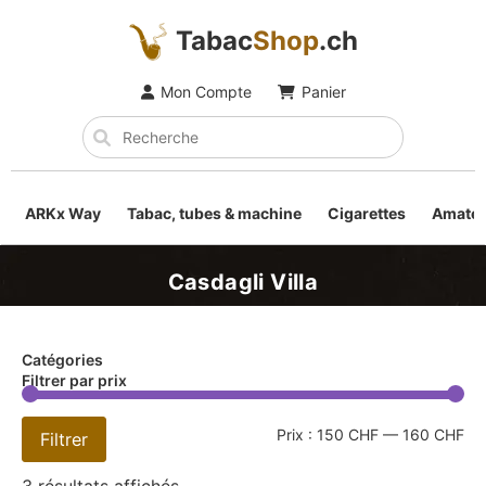
Tabac
Shop
.ch
Mon Compte
Panier
ARKx Way
Tabac, tubes & machine
Cigarettes
Amateu
Casdagli Villa
Catégories
Filtrer par prix
Prix :
150 CHF
—
160 CHF
Filtrer