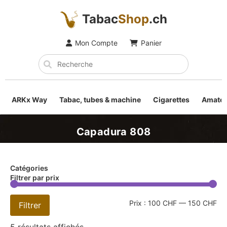
Tabac
Shop
.ch
Mon Compte
Panier
ARKx Way
Tabac, tubes & machine
Cigarettes
Amateu
Capadura 808
Catégories
Filtrer par prix
Prix :
100 CHF
—
150 CHF
Filtrer