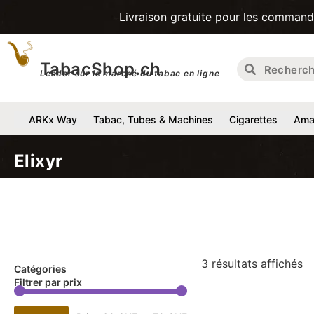
Livraison gratuite pour les commandes d'un 
TabacShop.ch
Leader sur le marché du tabac en ligne
ARKx Way
Tabac, Tubes & Machines
Cigarettes
Amat
Elixyr
3 résultats affichés
Catégories
Filtrer par prix