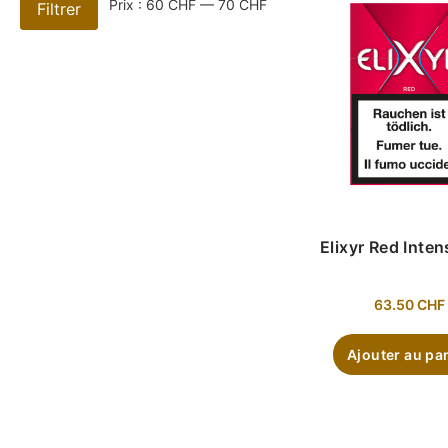
Prix :
60 CHF
—
70 CHF
Filtrer
Elixyr Red Inte
63.50
CHF
Ajouter au pa