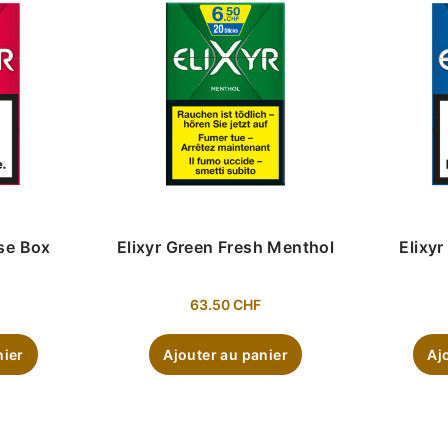
nse Box
Elixyr Green Fresh Menthol
Elixyr
63.50
CHF
nier
Ajouter au panier
Aj