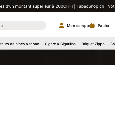
montant supérieur à 200CHF! | TabacShop.ch | Votre fournis
Mon compte
Panier
eurs de pipes & tabac
Cigare & Cigarillos
Briquet Zippo
Sn