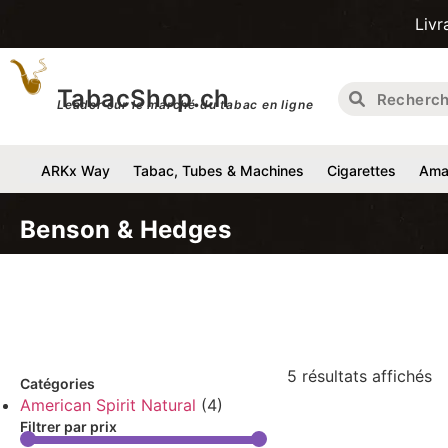
Livraison gra
TabacShop.ch
Leader sur le marché du tabac en ligne
ARKx Way
Tabac, Tubes & Machines
Cigarettes
Amat
Benson & Hedges
5 résultats affichés
Catégories
American Spirit Natural
(4)
Filtrer par prix