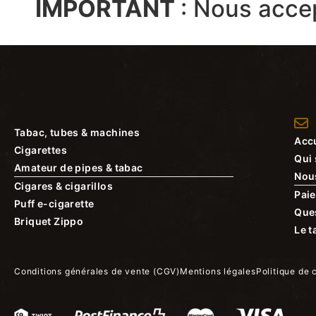
IMPORTANT
:
Nous acce
Tabac, tubes & machines
Accu
Cigarettes
Qui
Amateur de pipes & tabac
Nou
Cigares & cigarillos
Paie
Puff e-cigarette
Que
Briquet Zippo
Le t
Conditions générales de vente (CGV)
Mentions légales
Politique de 