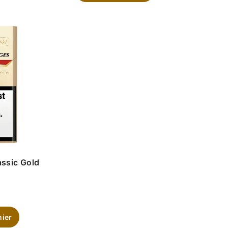
ssic Gold
nier