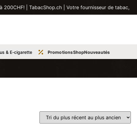
| TabacShop.ch | Votre fournisseur de tabac, tubes, pipes 
us & E-cigarette
Promotions
Shop
Nouveautés