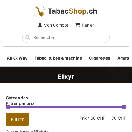
Tabac
Shop
.ch
Mon Compte
Panier
ARKx Way
Tabac, tubes & machine
Cigarettes
Amateu
Elixyr
Catégories
Filtrer par prix
Prix :
60 CHF
—
70 CHF
Filtrer