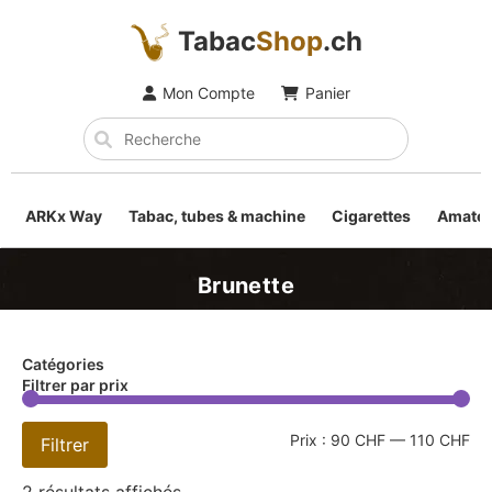
Tabac
Shop
.ch
Mon Compte
Panier
ARKx Way
Tabac, tubes & machine
Cigarettes
Amateu
Brunette
Catégories
Filtrer par prix
Prix :
90 CHF
—
110 CHF
Filtrer