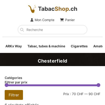
Tabac
Shop
.ch
Mon Compte
Panier
ARKx Way
Tabac, tubes & machine
Cigarettes
Amateu
Chesterfield
Catégories
Filtrer par prix
Prix :
70 CHF
—
90 CHF
Filtrer