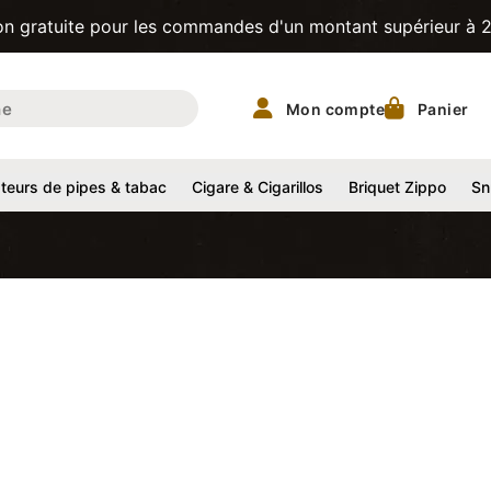
te pour les commandes d'un montant supérieur à 200CHF! | T
Mon compte
Panier
eurs de pipes & tabac
Cigare & Cigarillos
Briquet Zippo
Sn