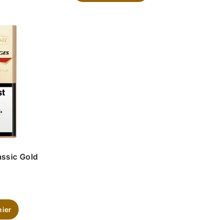
ssic Gold
nier