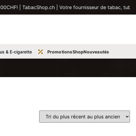
abacShop.ch | Votre fournisseur de tabac, tubes, pipes et
us & E-cigarette
Promotions
Shop
Nouveautés