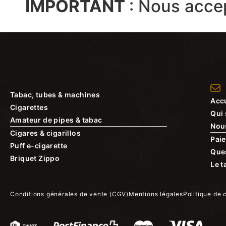
IMPORTANT
:
Nous acce
Tabac, tubes & machines
Accu
Cigarettes
Qui
Amateur de pipes & tabac
Nou
Cigares & cigarillos
Paie
Puff e-cigarette
Que
Briquet Zippo
Le t
Conditions générales de vente (CGV)
Mentions légales
Politique de 