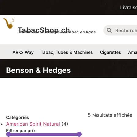
Livraison gratui
TabacShop.ch
Leader sur le marché du tabac en ligne
ARKx Way
Tabac, Tubes & Machines
Cigarettes
Amat
Benson & Hedges
5 résultats affichés
Catégories
American Spirit Natural
(4)
Filtrer par prix