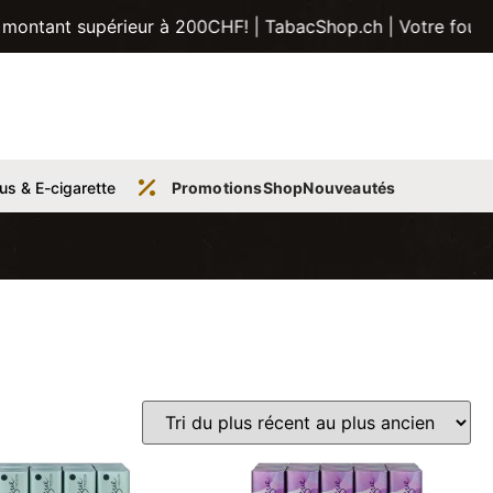
 supérieur à 200CHF! | TabacShop.ch | Votre fournisseur de
us & E-cigarette
Promotions
Shop
Nouveautés