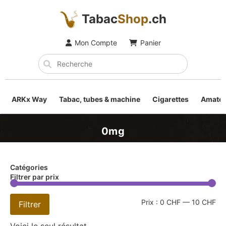
Tabac
Shop
.ch
Mon Compte
Panier
ARKx Way
Tabac, tubes & machine
Cigarettes
Amateu
0mg
Catégories
Filtrer par prix
Prix :
0 CHF
—
10 CHF
Filtrer