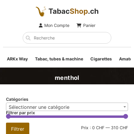
Tabac
Shop
.ch
Mon Compte
Panier
ARKx Way
Tabac, tubes & machine
Cigarettes
Amateu
menthol
Catégories
Sélectionner une catégorie
Filtrer par prix
Prix :
0 CHF
—
310 CHF
Filtrer