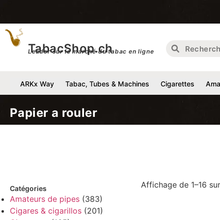
Livraison grat
TabacShop.ch
Leader sur le marché du tabac en ligne
ARKx Way
Tabac, Tubes & Machines
Cigarettes
Amat
Papier a rouler
Affichage de 1–16 sur
Catégories
Amateurs de pipes
(383)
Cigares & cigarillos
(201)