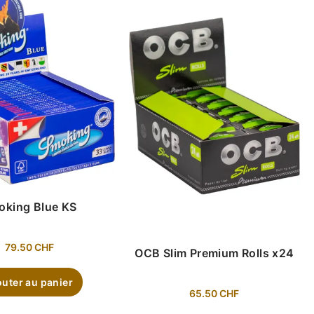
oking Blue KS
79.50
CHF
OCB Slim Premium Rolls x24
outer au panier
65.50
CHF