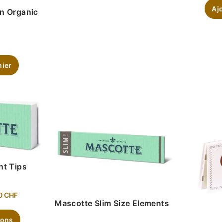
Aj
n Organic
nier
nt Tips
0
CHF
Mascotte Slim Size Elements
ions