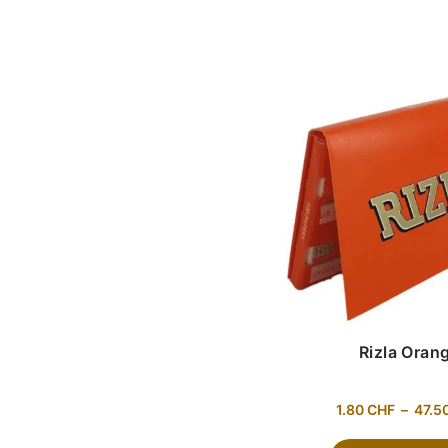
Rizla Oran
1.80
CHF
–
47.5