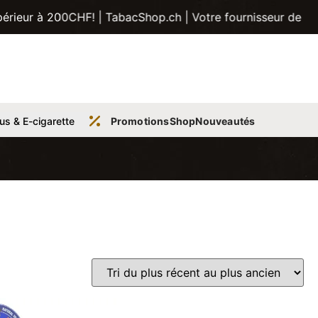
 TabacShop.ch | Votre fournisseur de tabac, tubes, pipes e
us & E-cigarette
Promotions
Shop
Nouveautés