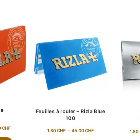
ge
Feuilles à rouler – Rizla Blue
100
0
CHF
1.80
CHF
–
45.00
CHF
1.80