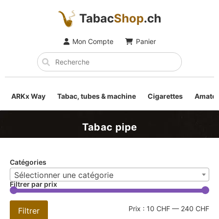
Tabac
Shop
.ch
Mon Compte
Panier
ARKx Way
Tabac, tubes & machine
Cigarettes
Amateu
Tabac pipe
Catégories
Sélectionner une catégorie
Filtrer par prix
Prix :
10 CHF
—
240 CHF
Filtrer