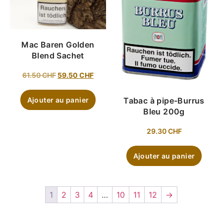
Mac Baren Golden
Blend Sachet
61.50
CHF
59.50
CHF
Ajouter au panier
Tabac à pipe-Burrus
Bleu 200g
29.30
CHF
Ajouter au panier
1
2
3
4
…
10
11
12
→