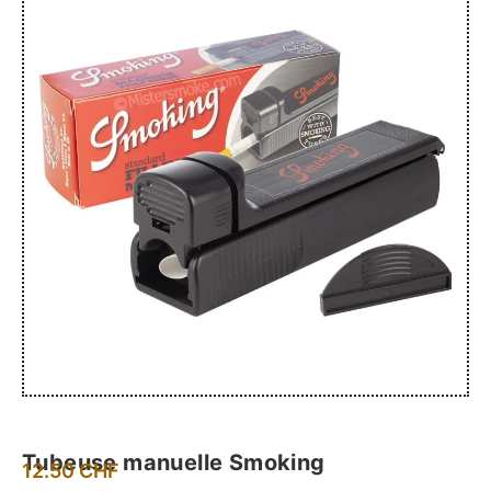
Tubeuse manuelle Smoking
12.50
CHF