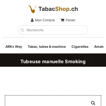
Tabac
Shop
.ch
Mon Compte
Panier
ARKx Way
Tabac, tubes & machine
Cigarettes
Amateu
Tubeuse manuelle Smoking