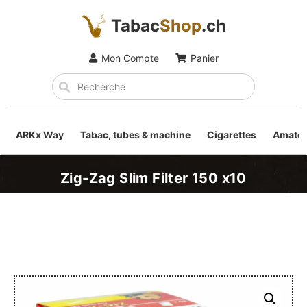
Tabac
Shop
.ch
Mon Compte
Panier
ARKx Way
Tabac, tubes & machine
Cigarettes
Amateu
Zig-Zag Slim Filter 150 x10