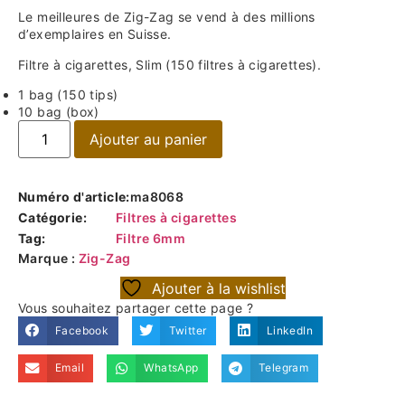
Le meilleures de Zig-Zag se vend à des millions
d’exemplaires en Suisse.
Filtre à cigarettes, Slim (150 filtres à cigarettes).
1 bag (150 tips)
10 bag (box)
Ajouter au panier
Numéro d'article:
ma8068
Catégorie:
Filtres à cigarettes
Tag:
Filtre 6mm
Marque :
Zig-Zag
Ajouter à la wishlist
Vous souhaitez partager cette page ?
Facebook
Twitter
LinkedIn
Email
WhatsApp
Telegram