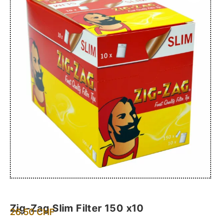
Zig-Zag Slim Filter 150 x10
26.50
CHF