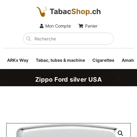
Tabac
Shop
.ch
Mon Compte
Panier
ARKx Way
Tabac, tubes & machine
Cigarettes
Amateu
Zippo Ford silver USA