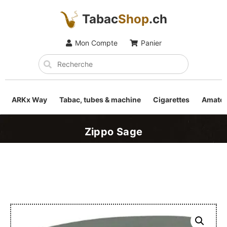
Tabac
Shop
.ch
Mon Compte
Panier
ARKx Way
Tabac, tubes & machine
Cigarettes
Amateu
Zippo Sage