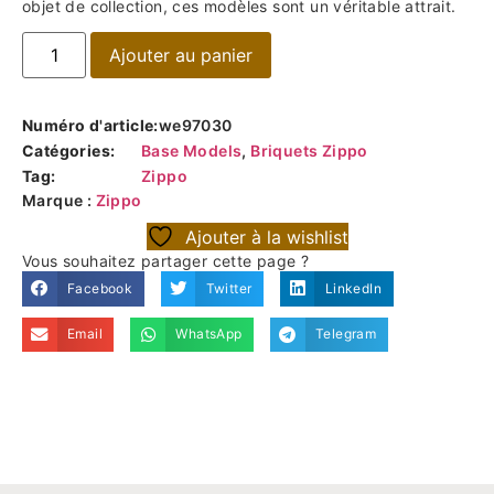
objet de collection, ces modèles sont un véritable attrait.
Ajouter au panier
Numéro d'article:
we97030
Catégories:
Base Models
,
Briquets Zippo
Tag:
Zippo
Marque :
Zippo
Ajouter à la wishlist
Vous souhaitez partager cette page ?
Facebook
Twitter
LinkedIn
Email
WhatsApp
Telegram