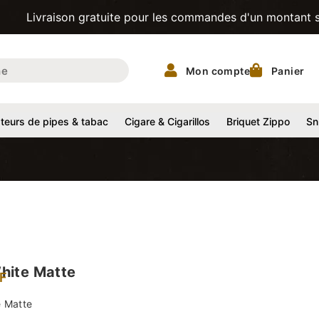
ison gratuite pour les commandes d'un montant supérieur à 
Mon compte
Panier
eurs de pipes & tabac
Cigare & Cigarillos
Briquet Zippo
Sn
hite Matte
F
e Matte