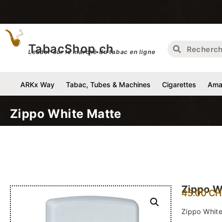
Livra
TabacShop.ch
Leader sur le marché du tabac en ligne
ARKx Way
Tabac, Tubes & Machines
Cigarettes
Amat
Zippo White Matte
Zippo W
45.00
CH
Zippo Whit