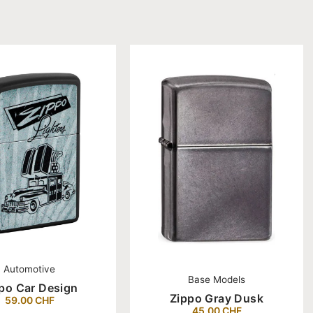
Automotive
Base Models
po Car Design
Zippo Gray Dusk
59.00
CHF
45.00
CHF