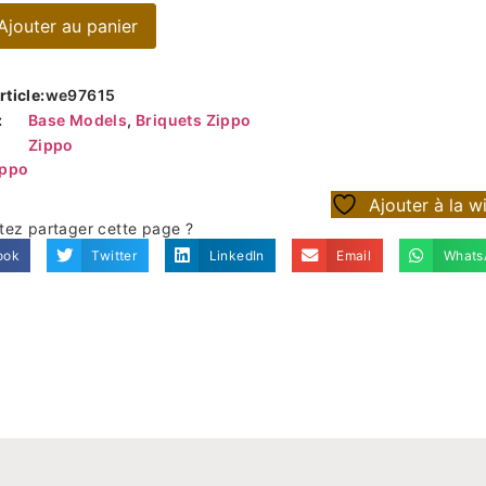
Ajouter au panier
ticle:
we97615
:
Base Models
,
Briquets Zippo
Zippo
ippo
Ajouter à la wi
tez partager cette page ?
ook
Twitter
LinkedIn
Email
Whats