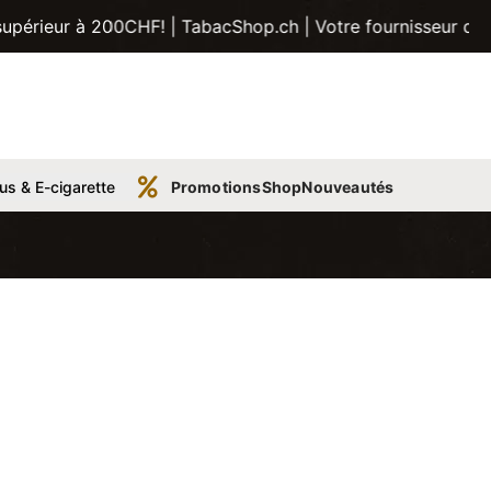
200CHF! | TabacShop.ch | Votre fournisseur de tabac, tubes
us & E-cigarette
Promotions
Shop
Nouveautés