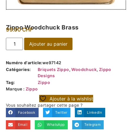
Zippo Woodchuck Brass
99.00
CHF
Ajouter au panier
Numéro d'article:
we97142
Catégories:
Briquets Zippo
,
Woodchuck
,
Zippo
Designs
Tag:
Zippo
Marque :
Zippo
Ajouter à la wishlist
Vous souhaitez partager cette page ?
Facebook
Twitter
LinkedIn
Email
WhatsApp
Telegram