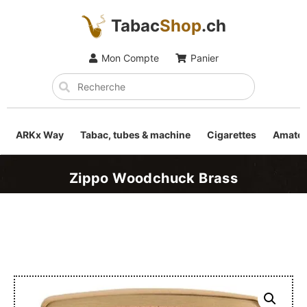
Tabac
Shop
.ch
Mon Compte
Panier
ARKx Way
Tabac, tubes & machine
Cigarettes
Amateu
Zippo Woodchuck Brass