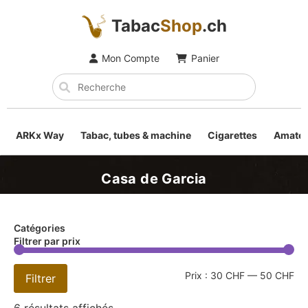
Tabac
Shop
.ch
Mon Compte
Panier
ARKx Way
Tabac, tubes & machine
Cigarettes
Amateu
Casa de Garcia
Catégories
Filtrer par prix
Prix :
30 CHF
—
50 CHF
Filtrer