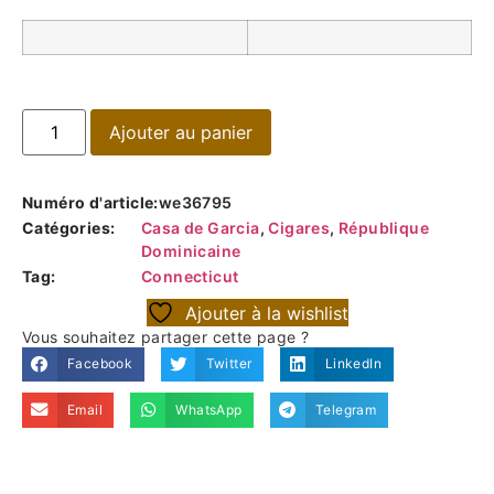
Ajouter au panier
Numéro d'article:
we36795
Catégories:
Casa de Garcia
,
Cigares
,
République
Dominicaine
Tag:
Connecticut
Ajouter à la wishlist
Vous souhaitez partager cette page ?
Facebook
Twitter
LinkedIn
Email
WhatsApp
Telegram