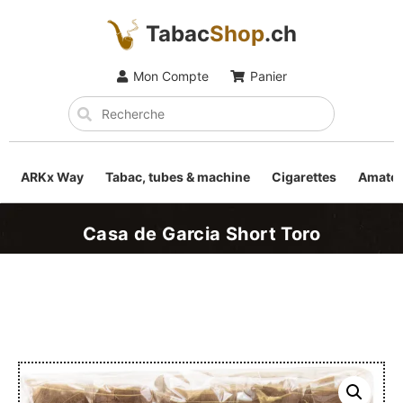
Tabac
Shop
.ch
Mon Compte
Panier
ARKx Way
Tabac, tubes & machine
Cigarettes
Amateu
Casa de Garcia Short Toro