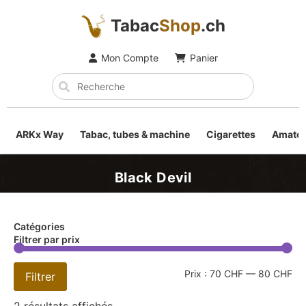
Tabac
Shop
.ch
Mon Compte
Panier
ARKx Way
Tabac, tubes & machine
Cigarettes
Amateu
Black Devil
Catégories
Filtrer par prix
Prix :
70 CHF
—
80 CHF
Filtrer