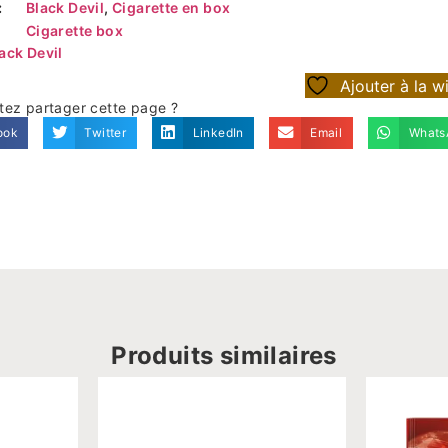
:
Black Devil
,
Cigarette en box
Cigarette box
ack Devil
Ajouter à la wi
tez partager cette page ?
ook
Twitter
LinkedIn
Email
Whats
Produits similaires