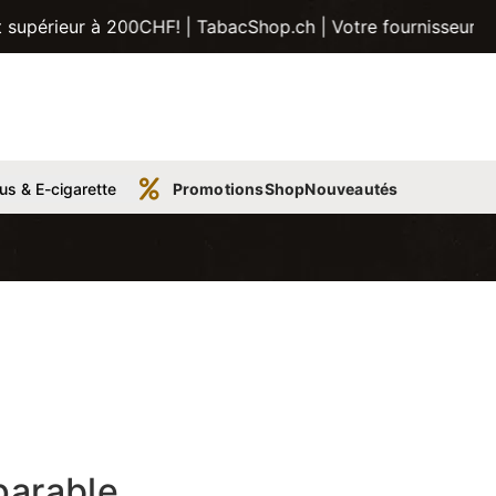
200CHF! | TabacShop.ch | Votre fournisseur de tabac, tubes
us & E-cigarette
Promotions
Shop
Nouveautés
parable