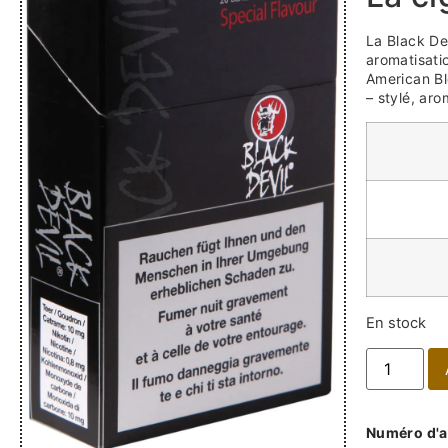
La Black Dev
aromatisati
American Bl
– stylé, ar
En stock
Numéro d'ar