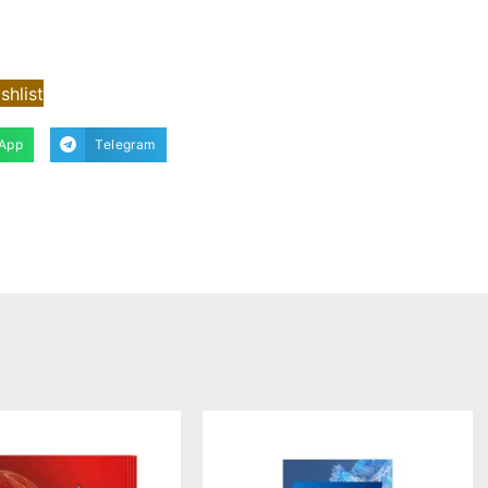
shlist
App
Telegram