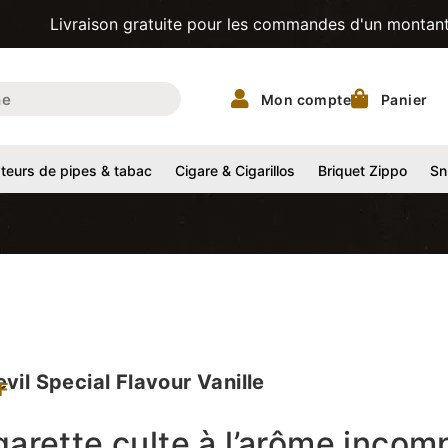
ison gratuite pour les commandes d'un montant supérieur à 
Mon compte
Panier
eurs de pipes & tabac
Cigare & Cigarillos
Briquet Zippo
Sn
vil Special Flavour Vanille
F
garette culte à l’arôme incom