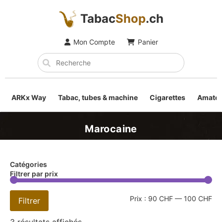
Tabac
Shop
.ch
Mon Compte
Panier
ARKx Way
Tabac, tubes & machine
Cigarettes
Amateu
Marocaine
Catégories
Filtrer par prix
Prix :
90 CHF
—
100 CHF
Filtrer