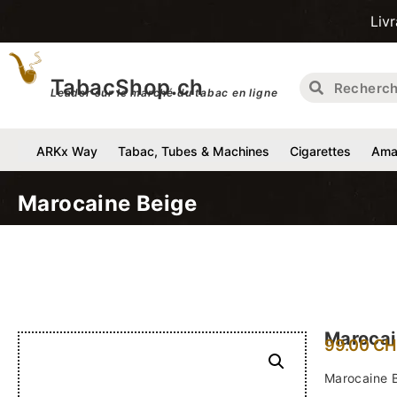
Livraison gra
TabacShop.ch
Leader sur le marché du tabac en ligne
ARKx Way
Tabac, Tubes & Machines
Cigarettes
Amat
Marocaine Beige
Marocai
99.00
CH
Marocaine 