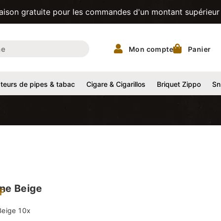
tuite pour les commandes d'un montant supérieur à 200CHF! 
Mon compte
Panier
eurs de pipes & tabac
Cigare & Cigarillos
Briquet Zippo
Sn
ne Beige
F
Beige 10x