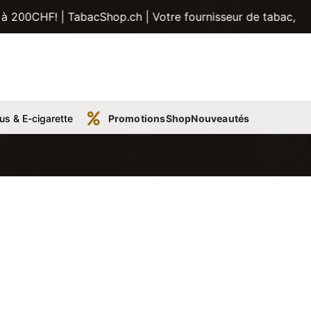
| TabacShop.ch | Votre fournisseur de tabac, tubes, pipes 
us & E-cigarette
Promotions
Shop
Nouveautés