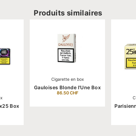
Produits similaires
Cigarette en box
Gauloises Blonde l'Une Box
86.50
CHF
ox
C
8x25 Box
Parisien