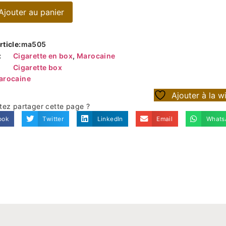
Ajouter au panier
ticle:
ma505
:
Cigarette en box
,
Marocaine
Cigarette box
arocaine
Ajouter à la wi
tez partager cette page ?
ook
Twitter
LinkedIn
Email
Whats