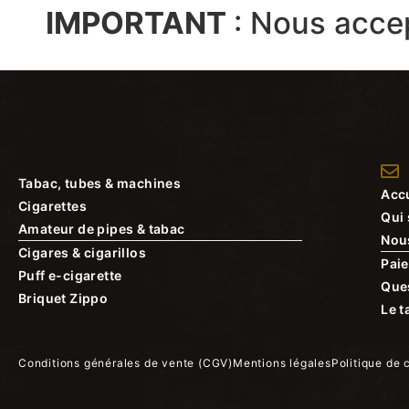
IMPORTANT
:
Nous acce
Tabac, tubes & machines
Accu
Cigarettes
Qui
Amateur de pipes & tabac
Nou
Cigares & cigarillos
Paie
Puff e-cigarette
Que
Briquet Zippo
Le t
Conditions générales de vente (CGV)
Mentions légales
Politique de 