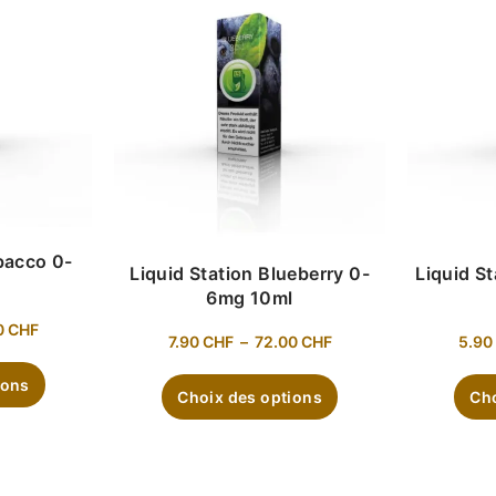
bacco 0-
Liquid Station Blueberry 0-
Liquid S
l
6mg 10ml
0
CHF
7.90
CHF
–
72.00
CHF
5.90
ions
Choix des options
Cho