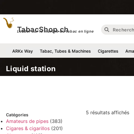
Li
TabacShop.ch
Leader sur le marché du tabac en ligne
ARKx Way
Tabac, Tubes & Machines
Cigarettes
Amat
Liquid station
5 résultats affichés
Catégories
Amateurs de pipes
(383)
Cigares & cigarillos
(201)