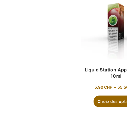
Liquid Station Ap
10ml
5.90
CHF
–
55.
Choix des opt