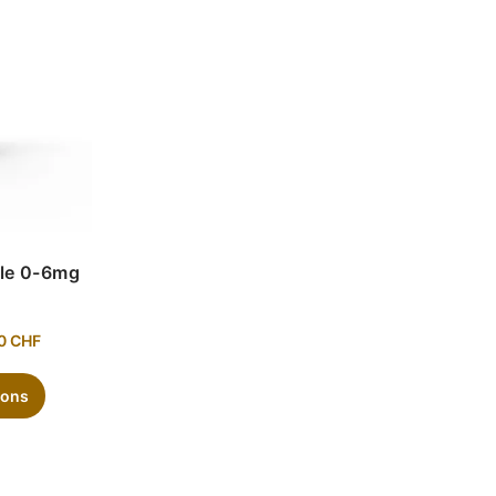
ple 0-6mg
50
CHF
ions