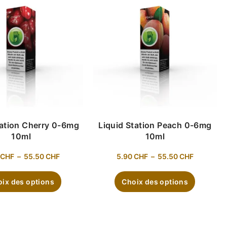
tation Cherry 0-6mg
Liquid Station Peach 0-6mg
10ml
10ml
CHF
–
55.50
CHF
5.90
CHF
–
55.50
CHF
ix des options
Choix des options