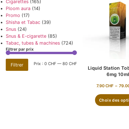
Cigarettes
(165)
Ploom aura
(14)
Promo
(17)
Shisha et Tabac
(39)
Snus
(24)
Snus & E-cigarette
(85)
Tabac, tubes & machines
(724)
Filtrer par prix
Prix :
0 CHF
—
80 CHF
Filtrer
Liquid Station To
6mg 10m
7.90
CHF
–
79.0
Choix des opt