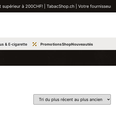
r à 200CHF! | TabacShop.ch | Votre fournisseur de tabac, t
us & E-cigarette
Promotions
Shop
Nouveautés