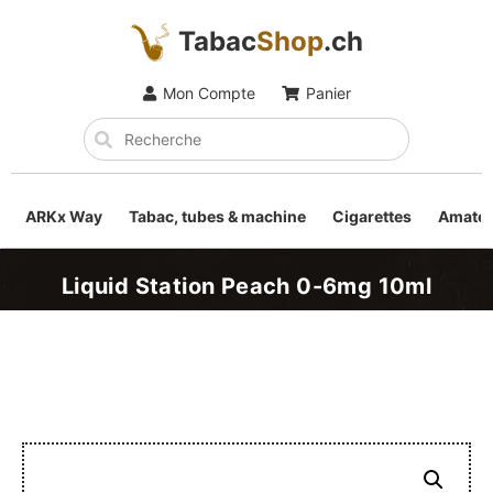
Tabac
Shop
.ch
Mon Compte
Panier
ARKx Way
Tabac, tubes & machine
Cigarettes
Amateu
Liquid Station Peach 0-6mg 10ml