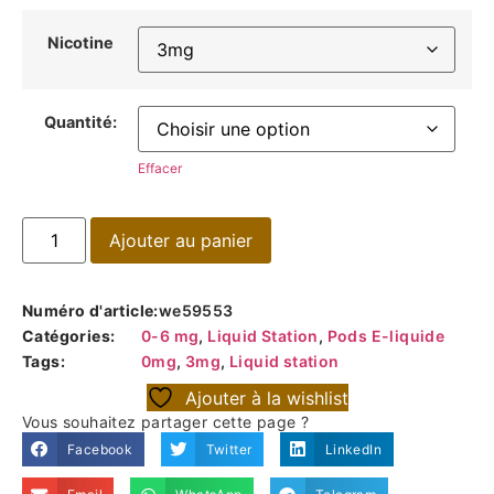
Nicotine
Quantité:
Effacer
Ajouter au panier
Numéro d'article:
we59553
Catégories:
0-6 mg
,
Liquid Station
,
Pods E-liquide
Tags:
0mg
,
3mg
,
Liquid station
Ajouter à la wishlist
Vous souhaitez partager cette page ?
Facebook
Twitter
LinkedIn