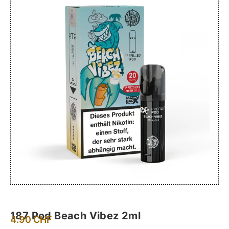
187 Pod Beach Vibez 2ml
4.90
CHF