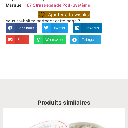
Marque :
187 Strassebande Pod-Système
Ajouter à la wishlist
Vous souhaitez partager cette page ?
Facebook
Twitter
LinkedIn
Email
WhatsApp
Telegram
Produits similaires