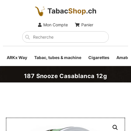
Tabac
Shop
.ch
Mon Compte
Panier
ARKx Way
Tabac, tubes & machine
Cigarettes
Amateu
187 Snooze Casablanca 12g