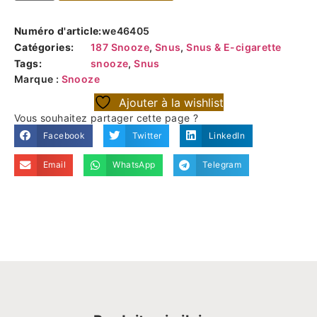
Numéro d'article:
we46405
Catégories:
187 Snooze
,
Snus
,
Snus & E-cigarette
Tags:
snooze
,
Snus
Marque :
Snooze
Ajouter à la wishlist
Vous souhaitez partager cette page ?
Facebook
Twitter
LinkedIn
Email
WhatsApp
Telegram