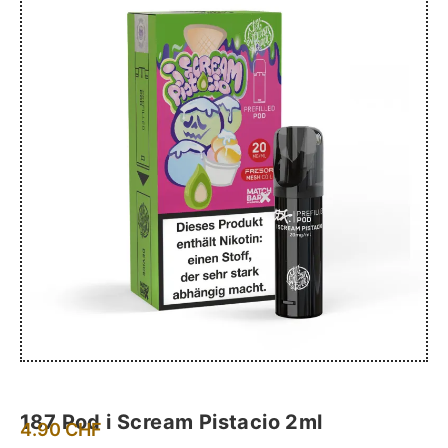
187 Pod i Scream Pistacio 2ml
4.90
CHF