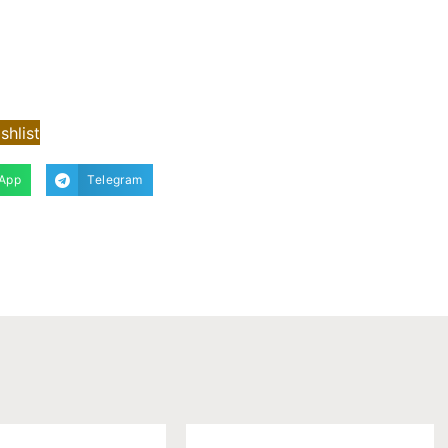
shlist
App
Telegram