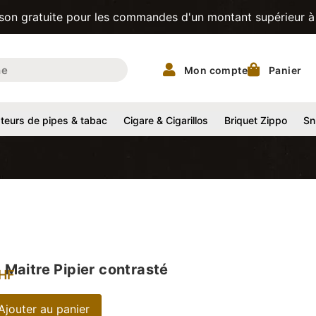
uite pour les commandes d'un montant supérieur à 200CHF! |
Mon compte
Panier
eurs de pipes & tabac
Cigare & Cigarillos
Briquet Zippo
Sn
Maitre Pipier contrasté
HF
Ajouter au panier