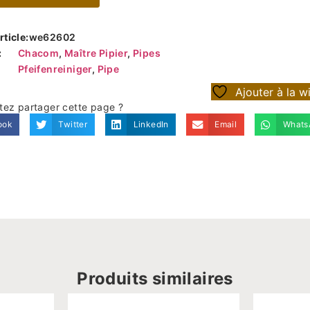
ticle:
we62602
:
Chacom
,
Maître Pipier
,
Pipes
Pfeifenreiniger
,
Pipe
Ajouter à la wi
tez partager cette page ?
ook
Twitter
LinkedIn
Email
Whats
Produits similaires