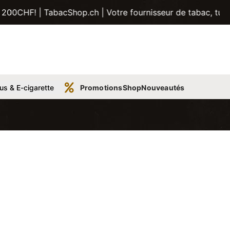
 TabacShop.ch | Votre fournisseur de tabac, tubes, pipes e
us & E-cigarette
Promotions
Shop
Nouveautés