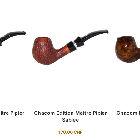
tre Pipier
Chacom Edition Maitre Pipier
Chacom E
Sablée
F
170.00
CHF