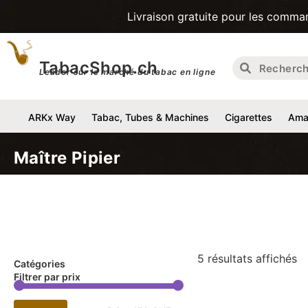
Livraison gratuite pour les commandes d'un
TabacShop.ch
Leader sur le marché du tabac en ligne
ARKx Way
Tabac, Tubes & Machines
Cigarettes
Amat
Maître Pipier
5 résultats affichés
Catégories
Filtrer par prix