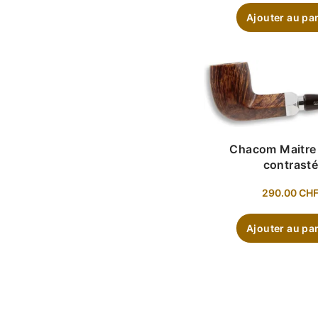
Ajouter au pa
Chacom Maitre 
contrast
290.00
CH
Ajouter au pa