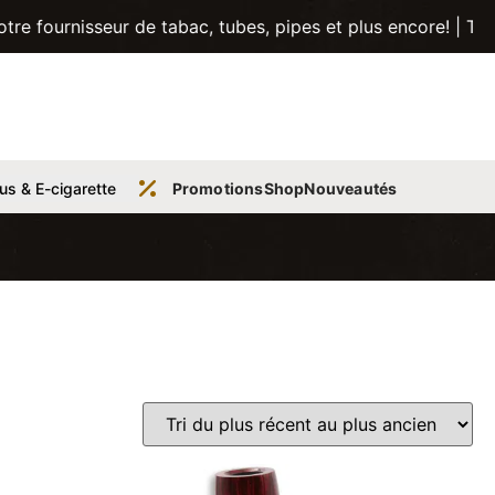
sseur de tabac, tubes, pipes et plus encore! | Trouvez vot
us & E-cigarette
Promotions
Shop
Nouveautés