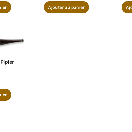
nier
Ajouter au panier
Aj
Pipier
é
F
nier