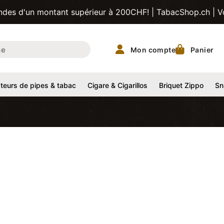
 montant supérieur à 200CHF! | TabacShop.ch | Votre fourni
Mon compte
Panier
eurs de pipes & tabac
Cigare & Cigarillos
Briquet Zippo
Sn