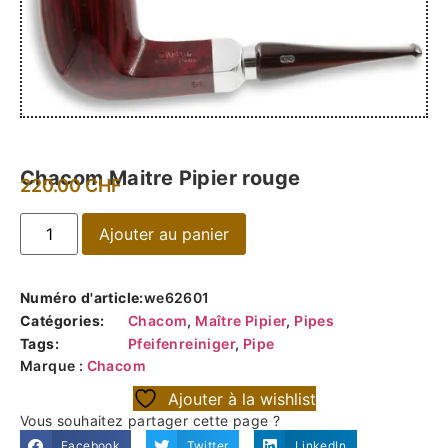
Chacom Maitre Pipier rouge
220.00
CHF
Ajouter au panier
Numéro d'article:
we62601
Catégories:
Chacom
,
Maître Pipier
,
Pipes
Tags:
Pfeifenreiniger
,
Pipe
Marque :
Chacom
Ajouter à la wishlist
Vous souhaitez partager cette page ?
Facebook
Twitter
LinkedIn