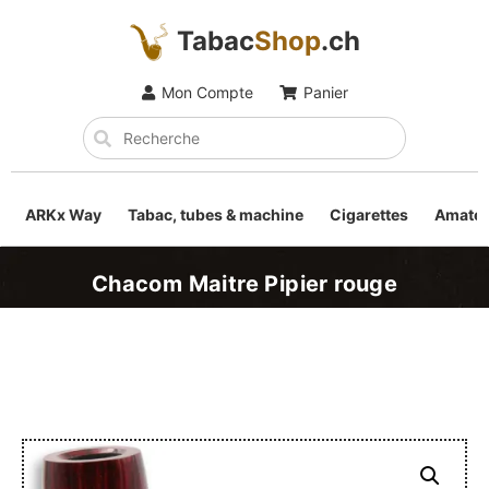
Tabac
Shop
.ch
Mon Compte
Panier
ARKx Way
Tabac, tubes & machine
Cigarettes
Amateu
Chacom Maitre Pipier rouge