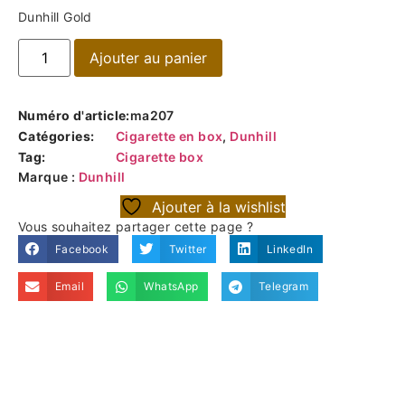
Dunhill Gold
Ajouter au panier
Numéro d'article:
ma207
Catégories:
Cigarette en box
,
Dunhill
Tag:
Cigarette box
Marque :
Dunhill
Ajouter à la wishlist
Vous souhaitez partager cette page ?
Facebook
Twitter
LinkedIn
Email
WhatsApp
Telegram