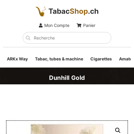
Tabac
Shop
.ch
Mon Compte
Panier
ARKx Way
Tabac, tubes & machine
Cigarettes
Amateu
Dunhill Gold