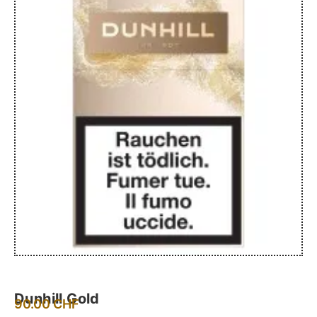
Dunhill Gold
90.00
CHF