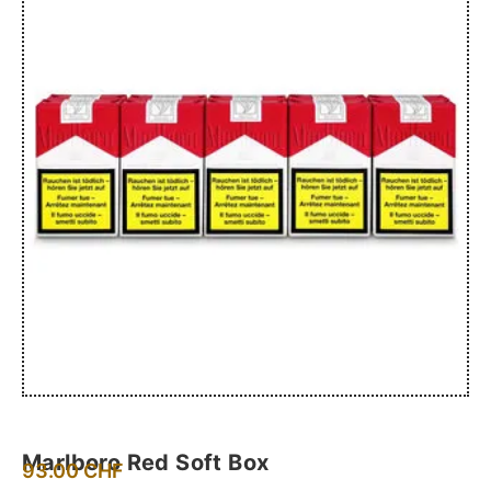
Marlboro Red Soft Box
93.00
CHF