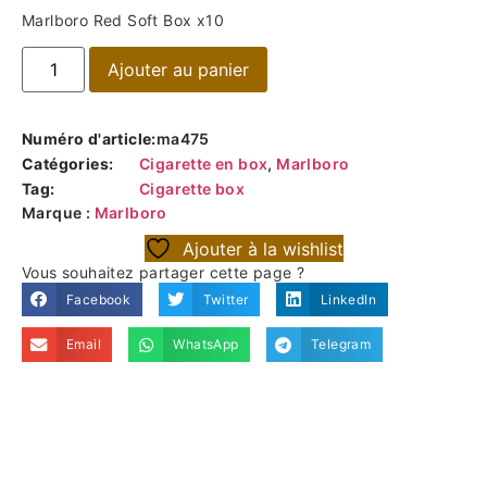
Marlboro Red Soft Box x10
Ajouter au panier
Numéro d'article:
ma475
Catégories:
Cigarette en box
,
Marlboro
Tag:
Cigarette box
Marque :
Marlboro
Ajouter à la wishlist
Vous souhaitez partager cette page ?
Facebook
Twitter
LinkedIn
Email
WhatsApp
Telegram