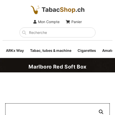
Tabac
Shop
.ch
Mon Compte
Panier
ARKx Way
Tabac, tubes & machine
Cigarettes
Amateu
Marlboro Red Soft Box