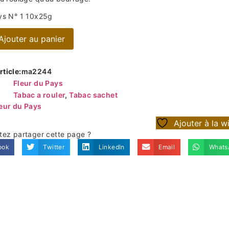
ys N° 1 10x25g
Ajouter au panier
ticle:
ma2244
Fleur du Pays
Tabac a rouler
,
Tabac sachet
eur du Pays
Ajouter à la wi
tez partager cette page ?
ook
Twitter
LinkedIn
Email
Whats