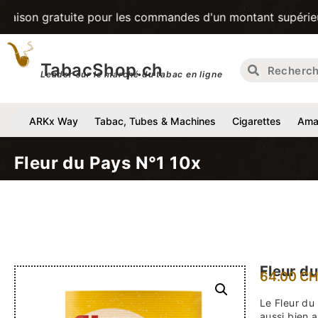
tuite pour les commandes d'un montant supérieur à 200CHF! 
TabacShop.ch
Leader sur le marché du tabac en ligne
ARKx Way
Tabac, Tubes & Machines
Cigarettes
Amat
Fleur du Pays N°1 10x
Fleur d
64.00
CH
Le Fleur du
aussi bien 