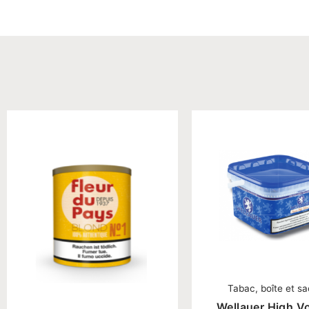
Tabac, boîte et s
Wellauer High V