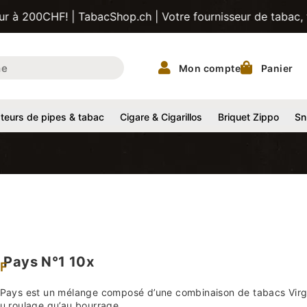
| TabacShop.ch | Votre fournisseur de tabac, tubes, pipes 
Mon compte
Panier
eurs de pipes & tabac
Cigare & Cigarillos
Briquet Zippo
Sn
u Pays N°1 10x
F
 Pays est un mélange composé d’une combinaison de tabacs Virgini
au roulage qu’au bourrage.