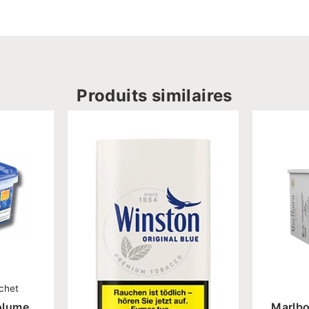
Produits similaires
achet
olume
Marlb