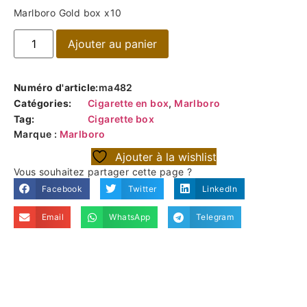
Marlboro Gold box x10
Ajouter au panier
Numéro d'article:
ma482
Catégories:
Cigarette en box
,
Marlboro
Tag:
Cigarette box
Marque :
Marlboro
Ajouter à la wishlist
Vous souhaitez partager cette page ?
Facebook
Twitter
LinkedIn
Email
WhatsApp
Telegram