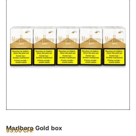
Marlboro Gold box
93.00
CHF