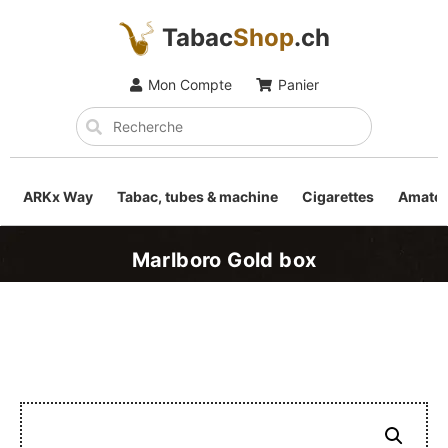
Tabac
Shop
.ch
Mon Compte
Panier
ARKx Way
Tabac, tubes & machine
Cigarettes
Amateu
Marlboro Gold box