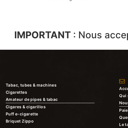
IMPORTANT
:
Nous acce
Tabac, tubes & machines
Accu
Cigarettes
Qui
Amateur de pipes & tabac
Nou
Cigares & cigarillos
Paie
Puff e-cigarette
Que
Briquet Zippo
Le t