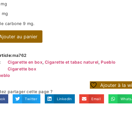
 mg
7 mg
e carbone 9 mg.
Ajouter au panier
ticle:
ma762
:
Cigarette en box
,
Cigarette et tabac naturel
,
Pueblo
Cigarette box
ueblo
Ajouter à la wi
tez partager cette page ?
ook
Twitter
LinkedIn
Email
Whats