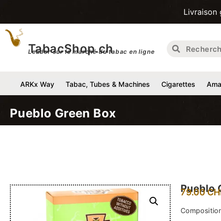
Livraison gratuite p
TabacShop.ch
Leader sur le marché du tabac en ligne
ARKx Way
Tabac, Tubes & Machines
Cigarettes
Amat
Pueblo Green Box
Pueblo 
79.00
CH
Composition