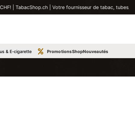
Shop.ch | Votre fournisseur de tabac, tubes, pipes et plus
us & E-cigarette
Promotions
Shop
Nouveautés