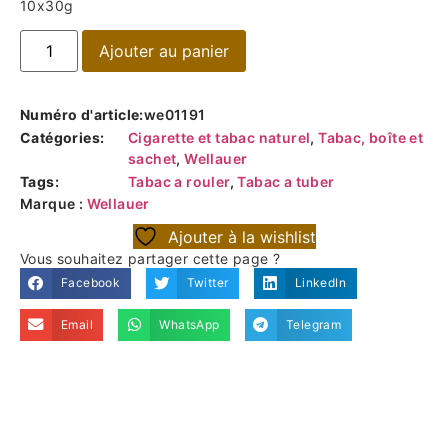
10x30g
Ajouter au panier
Numéro d'article:
we01191
Catégories:
Cigarette et tabac naturel
,
Tabac, boîte et
sachet
,
Wellauer
Tags:
Tabac a rouler
,
Tabac a tuber
Marque :
Wellauer
Ajouter à la wishlist
Vous souhaitez partager cette page ?
Facebook
Twitter
LinkedIn
Email
WhatsApp
Telegram