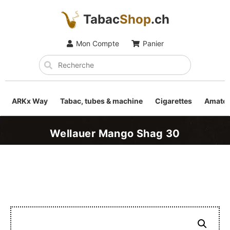
Tabac
Shop
.ch
Mon Compte
Panier
ARKx Way
Tabac, tubes & machine
Cigarettes
Amateu
Wellauer Mango Shag 30