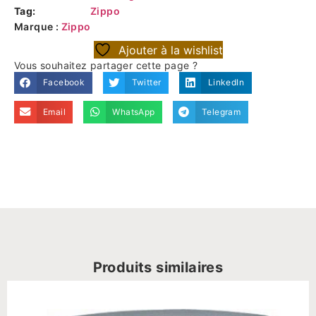
Tag:
Zippo
Marque :
Zippo
Ajouter à la wishlist
Vous souhaitez partager cette page ?
Facebook
Twitter
LinkedIn
Email
WhatsApp
Telegram
Produits similaires