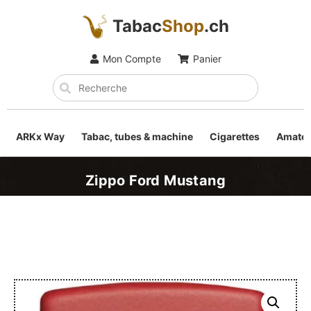
Tabac
Shop
.ch
Mon Compte
Panier
ARKx Way
Tabac, tubes & machine
Cigarettes
Amateu
Zippo Ford Mustang