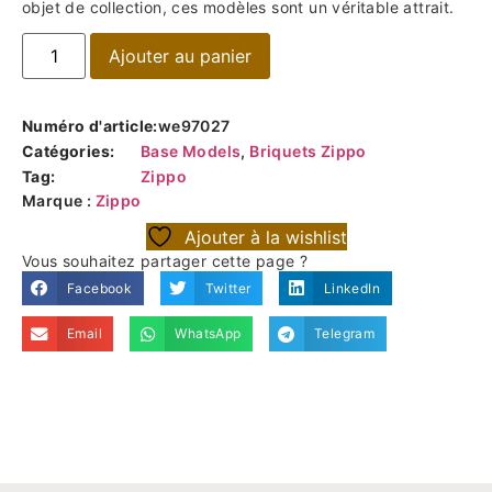
objet de collection, ces modèles sont un véritable attrait.
Ajouter au panier
Numéro d'article:
we97027
Catégories:
Base Models
,
Briquets Zippo
Tag:
Zippo
Marque :
Zippo
Ajouter à la wishlist
Vous souhaitez partager cette page ?
Facebook
Twitter
LinkedIn
Email
WhatsApp
Telegram