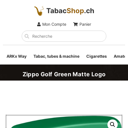
Tabac
Shop
.ch
Mon Compte
Panier
ARKx Way
Tabac, tubes & machine
Cigarettes
Amateu
Zippo Golf Green Matte Logo